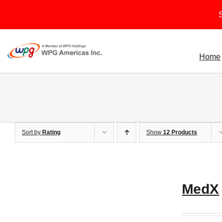
Skip
S
to
content
Home
Sort by
Rating
Show
12 Products
MedX