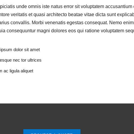
piciatis unde omnis iste natus error sit voluptatem accusanti
entore veritatis et quasi architecto beatae vitae dicta sunt expli
arius convallis. Morbi venenatis egestas consequat. Nemo enim 
quia consequuntur magni dolores eos qui ratione voluptatem se
ipsum dolor sit amet
esque nec tor ultrices
 ac ligula aliquet