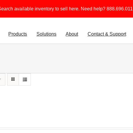
earch available inventory to sell here. Need help? 888.696.01
Products
Solutions
About
Contact & Support